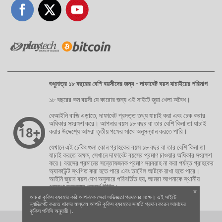
শুধুমাত্র ১৮ বছরের বেশি বয়সীদের জন্য - দাফাবেট বয়স যাচাইয়ের পরিমাপ
১৮ বছরের কম বয়সী যে কারোর জন্য এই সাইটে জুয়া খেলা অবৈধ।
বেআইনি বাজি এড়াতে, দাফাবেট প্রদত্ত তথ্য যাচাই করা এবং চেক করার
অধিকার সংরক্ষণ করে। আপনার বয়স ১৮ বছর বা তার বেশি কিনা তা যাচাই
করার উদ্দেশ্যে আমরা তৃতীয় পক্ষের সাথে অনুসন্ধান করতে পারি।
যেখানে এই চেকিং গুলা কোন গ্রাহকের বয়স ১৮ বছর বা তার বেশি কিনা তা
যাচাই করতে অক্ষম, সেখানে দাফাবেট বয়সের প্রমাণ চাওয়ার অধিকার সংরক্ষণ
করে। বয়সের প্রমানের সন্তোষজনক প্রমাণ সরবরাহ না করা পর্যন্ত গ্রাহকের
অ্যাকাউন্ট স্থগিত করা হতে পারে এবং তহবিল আটকে রাখা হতে পারে।
আইনি জুয়ার বয়স দেশ অনুসারে পরিবর্তিত হয়, আমরা আপনাকে স্থানীয়
গবেষণা চালানোর পরামর্শ দিচ্ছি।
x
আমরা কুকিস ব্যবহার করি আপনাকে সেরা অভিজ্ঞতা প্রদানের লক্ষে। এই সাইটে
ন্যাভিগেট করতে থাকার মাধ্যমে আপনি কুকিস ব্যবহারে সম্মতি প্রদান করেন আমাদের
কুকিস পলিসি অনুযায়ী।.
Copyright © 2026 | Dafabet | All Rights Reserved