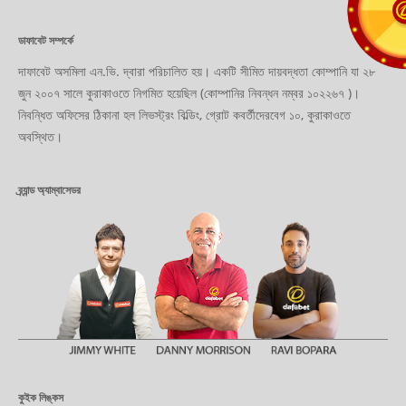
ডাফাবেট সম্পর্কে
দাফাবেট অসমিলা এন.ভি. দ্বারা পরিচালিত হয়। একটি সীমিত দায়বদ্ধতা কোম্পানি যা ২৮
জুন ২০০৭ সালে কুরাকাওতে নিগমিত হয়েছিল (কোম্পানির নিবন্ধন নম্বর ১০২২৬৭ )।
নিবন্ধিত অফিসের ঠিকানা হল লিভস্ট্রং বিল্ডিং, গ্রোট কবর্তীদেরবেগ ১০, কুরাকাওতে
অবস্থিত।
ব্র্যান্ড অ্যাম্বাসেডর
কুইক লিঙ্কস