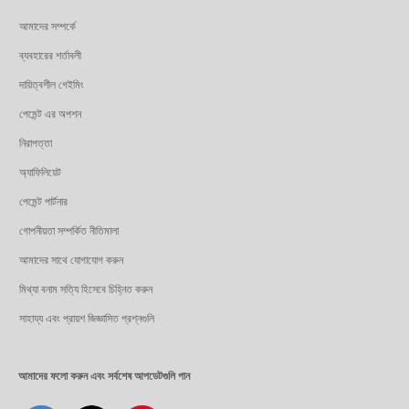
আমাদের সম্পর্কে
ব্যবহারের শর্তাবলী
দায়িত্বশীল গেইমিং
পেমেন্ট এর অপশন
নিরাপত্তা
অ্যাফিলিয়েট
পেমেন্ট পার্টনার
গোপনীয়তা সম্পর্কিত নীতিমালা
আমাদের সাথে যোগাযোগ করুন
মিথ্যা বনাম সত্যি হিসেবে চিহ্নিত করুন
সাহায্য এবং প্রায়শ জিজ্ঞাসিত প্রশ্নগুলি
আমাদের ফলো করুন এবং সর্বশেষ আপডেটগুলি পান