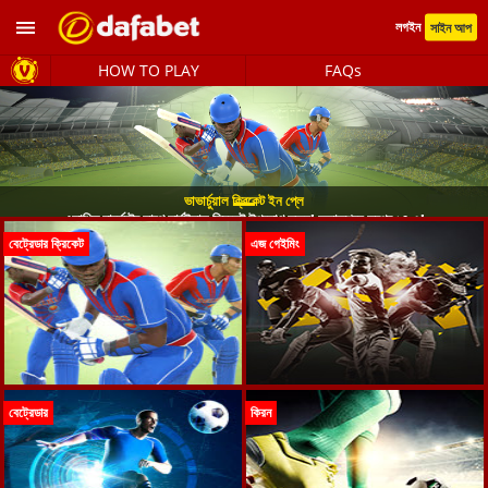
লগইন
সাইন আপ
HOW TO PLAY
FAQs
ভাভার্চুয়াল ক্রিকেট ইন প্লে
একাধিক মার্কেটের সাথে ভার্চুইয়াল ক্রিকেট উপভোগ করুন! অ্যাকশনে ভরপুর ২৪-৭!
বেট্রেডার ক্রিকেট
এজ গেইমিং
বেট্রেডার
কিরন