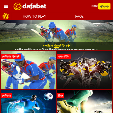
লগইন
সাইন আপ
HOW TO PLAY
FAQs
ভাভার্চুয়াল ক্রিকেট ইন প্লে
একাধিক মার্কেটের সাথে ভার্চুইয়াল ক্রিকেট উপভোগ করুন! অ্যাকশনে ভরপুর ২৪-৭!
বেট্রেডার ক্রিকেট
এজ গেইমিং
বেট্রেডার
কিরন