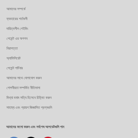
আমাদের সম্পর্কে
ব্যবহারের শর্তাবলী
দায়িত্বশীল গেইমিং
পেমেন্ট এর অপশন
নিরাপত্তা
অ্যাফিলিয়েট
পেমেন্ট পার্টনার
আমাদের সাথে যোগাযোগ করুন
গোপনীয়তা সম্পর্কিত নীতিমালা
মিথ্যা বনাম সত্যি হিসেবে চিহ্নিত করুন
সাহায্য এবং প্রায়শ জিজ্ঞাসিত প্রশ্নগুলি
আমাদের ফলো করুন এবং সর্বশেষ আপডেটগুলি পান