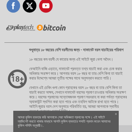
শুধুমাত্র ১৮ বছরের বেশি বয়সীদের জন্য - দাফাবেট বয়স যাচাইয়ের পরিমাপ
১৮ বছরের কম বয়সী যে কারোর জন্য এই সাইটে জুয়া খেলা অবৈধ।
বেআইনি বাজি এড়াতে, দাফাবেট প্রদত্ত তথ্য যাচাই করা এবং চেক করার
অধিকার সংরক্ষণ করে। আপনার বয়স ১৮ বছর বা তার বেশি কিনা তা যাচাই
করার উদ্দেশ্যে আমরা তৃতীয় পক্ষের সাথে অনুসন্ধান করতে পারি।
যেখানে এই চেকিং গুলা কোন গ্রাহকের বয়স ১৮ বছর বা তার বেশি কিনা তা
যাচাই করতে অক্ষম, সেখানে দাফাবেট বয়সের প্রমাণ চাওয়ার অধিকার সংরক্ষণ
করে। বয়সের প্রমানের সন্তোষজনক প্রমাণ সরবরাহ না করা পর্যন্ত গ্রাহকের
অ্যাকাউন্ট স্থগিত করা হতে পারে এবং তহবিল আটকে রাখা হতে পারে।
আইনি জুয়ার বয়স দেশ অনুসারে পরিবর্তিত হয়, আমরা আপনাকে স্থানীয়
গবেষণা চালানোর পরামর্শ দিচ্ছি।
x
আমরা কুকিস ব্যবহার করি আপনাকে সেরা অভিজ্ঞতা প্রদানের লক্ষে। এই সাইটে
ন্যাভিগেট করতে থাকার মাধ্যমে আপনি কুকিস ব্যবহারে সম্মতি প্রদান করেন আমাদের
কুকিস পলিসি অনুযায়ী।.
Copyright © 2026 | Dafabet | All Rights Reserved