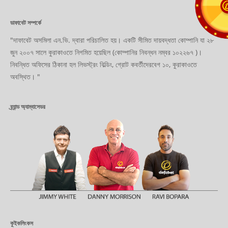
ডাফাবেট সম্পর্কে
"দাফাবেট অসমিলা এন.ভি. দ্বারা পরিচালিত হয়। একটি সীমিত দায়বদ্ধতা কোম্পানি যা ২৮
জুন ২০০৭ সালে কুরাকাওতে নিগমিত হয়েছিল (কোম্পানির নিবন্ধন নম্বর ১০২২৬৭ )।
নিবন্ধিত অফিসের ঠিকানা হল লিভস্ট্রং বিল্ডিং, গ্রোট কবর্তীদেরবেগ ১০, কুরাকাওতে
অবস্থিত। "
ব্র্যান্ড অ্যাম্বাসেডর
কুইকলিংকস