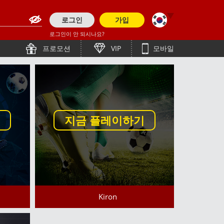
로그인
가입
로그인이 안 되시나요?
English (Asia)
Japanese
프로모션
VIP
모바일
简体中文
Bengali (India)
Bengali (Bangladesh)
ภาษาไทย
Tiếng Việt
Español
지금 플레이하기
Bahasa Indonesia
Kiron