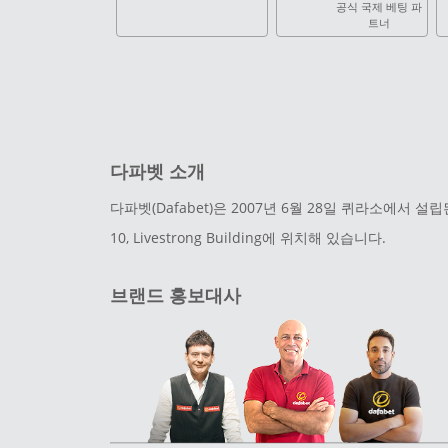
공식 국제 베팅 파
트너
다파벳 소개
다파벳(Dafabet)은 2007년 6월 28일 퀴라소에서 설립
10, Livestrong Building에 위치해 있습니다.
브랜드 홍보대사