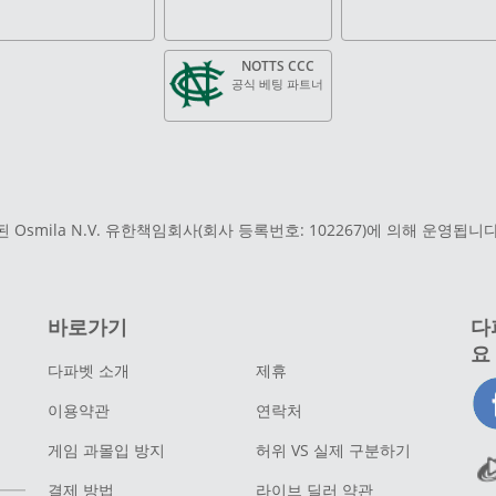
NOTTS CCC
공식 베팅 파트너
된 Osmila N.V. 유한책임회사(회사 등록번호: 102267)에 의해 운영됩니다.
바로가기
다
요
다파벳 소개
제휴
이용약관
연락처
게임 과몰입 방지
허위 VS 실제 구분하기
결제 방법
라이브 딜러 약관