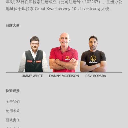
年6月28日在库拉索注册成立（公司注册号：102267）。注册办公
地址位于库拉索 Groot Kwartierweg 10，Livestrong 大楼。
品牌大使
快速链接
关于我们
使用条款
游戏责任