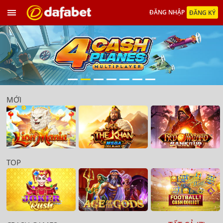
ĐĂNG NHẬP
ĐĂNG KÝ
MỚI
CÁCH MỚI ĐỂ THẮNG CÙNG CRASH GAMES!
TOP