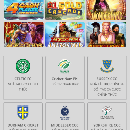
CELTIC FC
Cricket Nam Phi
SUSSEX CCC
NHÀ TÀI TRỢ CHÍNH
Đối tác chính thức
NHÀ TÀI TRỢ CHÍNH &
THỨC
ĐỐI TÁC CÁ CƯỢC
CHÍNH THỨC
DURHAM CRICKET
MIDDLESEX CCC
YORKSHIRE CCC