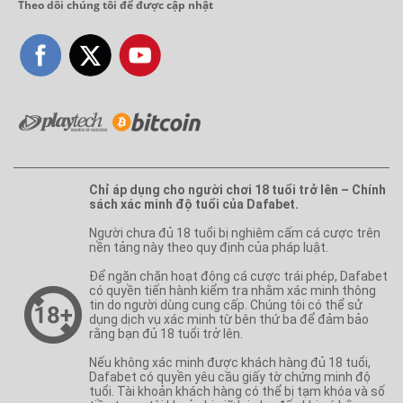
Theo dõi chúng tôi để được cập nhật
Chỉ áp dụng cho người chơi 18 tuổi trở lên – Chính
sách xác minh độ tuổi của Dafabet.
Người chưa đủ 18 tuổi bị nghiêm cấm cá cược trên
nền tảng này theo quy định của pháp luật.
Để ngăn chặn hoạt động cá cược trái phép, Dafabet
có quyền tiến hành kiểm tra nhằm xác minh thông
tin do người dùng cung cấp. Chúng tôi có thể sử
dụng dịch vụ xác minh từ bên thứ ba để đảm bảo
rằng bạn đủ 18 tuổi trở lên.
Nếu không xác minh được khách hàng đủ 18 tuổi,
Dafabet có quyền yêu cầu giấy tờ chứng minh độ
tuổi. Tài khoản khách hàng có thể bị tạm khóa và số